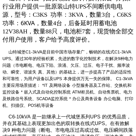
行业用户提供一批原装山特UPS不间断供电电
源，型号：C3KS 功率：3KVA，数量3台，C6KS
功率：6KVA，
数量4台，后备延时用蓄电池
12V38AH，数量88只，电池柜7套，现货物全部交
付用户使用，客户给予高度评价。
山特城堡C1-3kVA是目前中国市场存量广，畅销的在线式C1-3kVA
UPS。通过30年的经验积累，先进的数字化控制技术，在解决9种电力
问题（市电断电、电压下陷、浪涌、欠压、过压、电子干扰、频率波
动、瞬变、谐波失 真、其他）的基础上，进一步提高了产品的适应性
和可靠性，为用户设备以及UPS 本身提供万无一失的保障。 C1-3kVA
主要应用场景描述： *IT 及网络设备 小型服务器及工作站、交换机和
监控设备 * 嵌入式及自动化控制系统 ATM柜员机、自动售票机、电力
及铁路信号系统、SCADA监控系统 * 办公及商务设备 办公电脑、打印
机、扫描仪、POS机等设备
C6-10kVA 是一款继承上一代城堡系列UPS 的优秀品质，
并在其基础上表现更加出色的双转换在线式UPS。在有效解
决9 种电力问题（断电、市电电压过高或过低、电压瞬间跌落