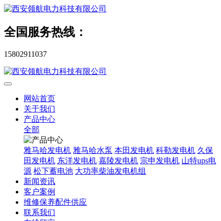
全国服务热线：
15802911037
网站首页
关于我们
产品中心
全部
雅马哈发电机
雅马哈水泵
本田发电机
科勒发电机
久保
田发电机
东洋发电机
嘉陵发电机
宗申发电机
山特ups电
源
松下蓄电池
大功率柴油发电机组
新闻资讯
客户案例
维修保养配件供应
联系我们