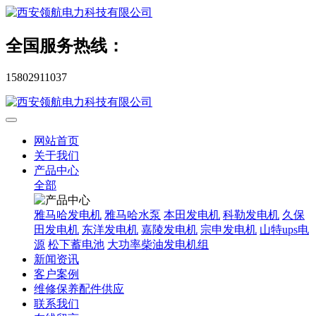
全国服务热线：
15802911037
网站首页
关于我们
产品中心
全部
雅马哈发电机
雅马哈水泵
本田发电机
科勒发电机
久保
田发电机
东洋发电机
嘉陵发电机
宗申发电机
山特ups电
源
松下蓄电池
大功率柴油发电机组
新闻资讯
客户案例
维修保养配件供应
联系我们