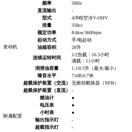
频率
50Hz
直流输出
-
型式
4冲程空冷V-OHV
排量
358cc
额定功率
8.6kw/3600rpm
起动方式
手/电起动
发动机
油箱容积
28升
1/2负载：16.5小时
连续运转时间
满载：11小时
润滑油容量
1.1/0.5升（最大/最小）
噪音水平
71dBA/7米
超载保护装置（交流）
无熔丝断路器（NFB）
超载保护装置（直流）
-
燃油计
●
电压表
●
小时表
●
附属配置
输出指示灯
-
超载指示灯
-