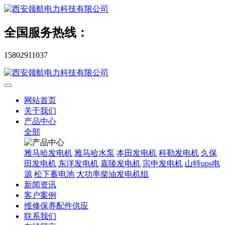
全国服务热线：
15802911037
网站首页
关于我们
产品中心
全部
雅马哈发电机
雅马哈水泵
本田发电机
科勒发电机
久保
田发电机
东洋发电机
嘉陵发电机
宗申发电机
山特ups电
源
松下蓄电池
大功率柴油发电机组
新闻资讯
客户案例
维修保养配件供应
联系我们