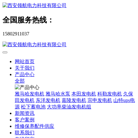
全国服务热线：
15802911037
网站首页
关于我们
产品中心
全部
雅马哈发电机
雅马哈水泵
本田发电机
科勒发电机
久保
田发电机
东洋发电机
嘉陵发电机
宗申发电机
山特ups电
源
松下蓄电池
大功率柴油发电机组
新闻资讯
客户案例
维修保养配件供应
联系我们